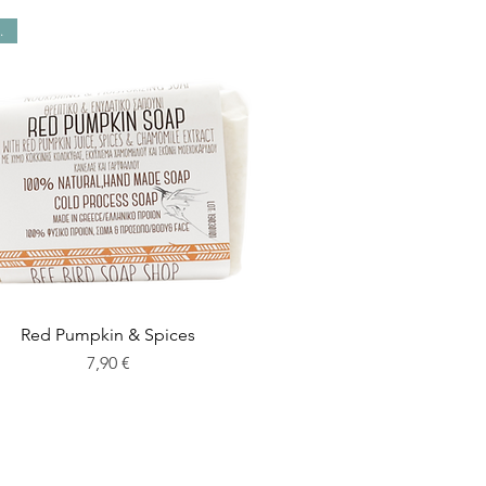
W!
Red Pumpkin & Spices
Preis
7,90 €