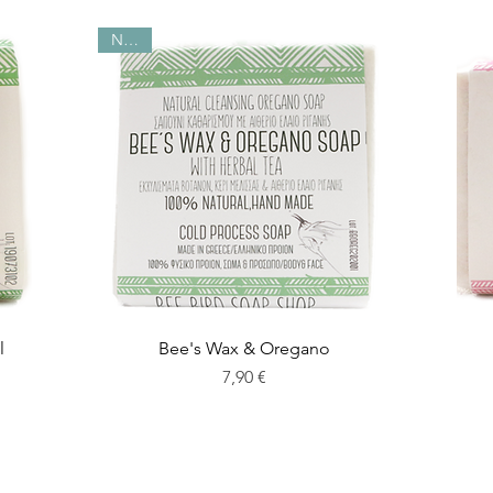
NEW!
l
Bee's Wax & Oregano
Preis
7,90 €