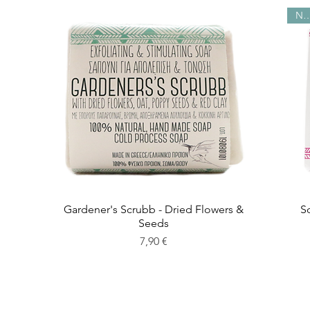
NE
Gardener's Scrubb - Dried Flowers &
S
Seeds
Preis
7,90 €