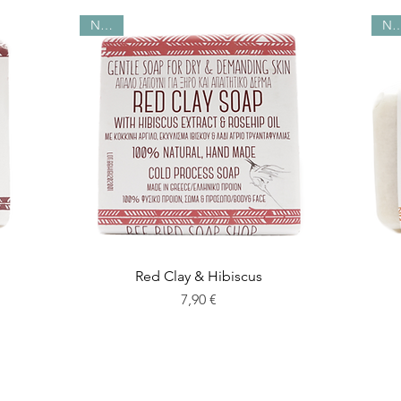
NEW!
NE
Red Clay & Hibiscus
Preis
7,90 €