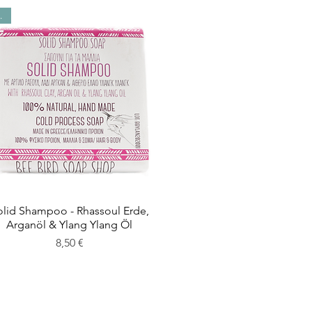
W!
olid Shampoo - Rhassoul Erde,
Arganöl & Ylang Ylang Öl
Preis
8,50 €